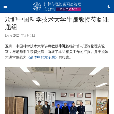
欢迎中国科学技术大学牛谦教授莅临课
题组
Date 2024年5月1日
五月，中国科学技术大学讲席教授
牛谦
莅临计算与理论物理实验
室，与老师学生亲切交流，听取了本组相关工作的汇报。并于虎溪
大讲堂做题为
《晶体中的粒子观》
的报告。