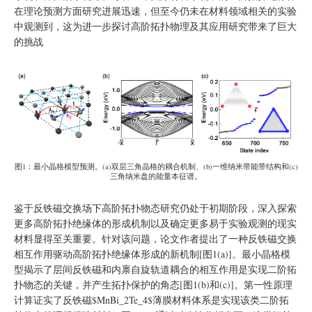
在理论预测方面研究进展迅速，但至今仍未在材料领域相关的实验
中观测到，这为进一步探讨高阶拓扑物理及其应用研究带来了巨大
的挑战
图1：最小晶格模型预测。(a)双层三角晶格的耦合机制、(b)一维纳米带能带结构和(c)
三角纳米盘的能量本征谱。
鉴于反铁磁交换场下高阶拓扑物态研究仍处于初期阶段，深入探索
更多高阶拓扑绝缘体的形成机制以及确定更多易于实验观测的现实
材料显得至关重要。针对该问题，论文作者提出了一种反铁磁交换
相互作用驱动高阶拓扑绝缘体形成的新机制[图1(a)]。最小晶格模
型揭示了层间反铁磁和内禀自旋轨道耦合的相互作用是实现二阶拓
扑物态的关键，并产生拓扑保护的角态[图1(b)和(c)]。第一性原理
计算证实了反铁磁$MnBi_2Te_4$薄膜材料体系是实现该类二阶拓