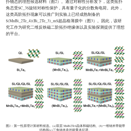
扑物态的理想候选材料（图2）。通过对称性分析发下，这类拓扑
角态受$C_3$旋转对称性保护，具有量子化的分数角电荷。此外，
这类高阶拓扑现象可以推广到实验上已经成熟制备的
$(MnBi_2Te_4)(Bi_2Te_3)_m$超晶格薄膜中（图3）。因此，该研
究工作为研究二维反铁磁二阶拓扑绝缘体以及实验探测提供了理想
的平台。
图2：第一性原理计算材料候选。(a)双层 MnBi2Te4晶体和磁结构、(b)一维纳米带能带
结构和(c)三角纳米盘的能量本征谱。