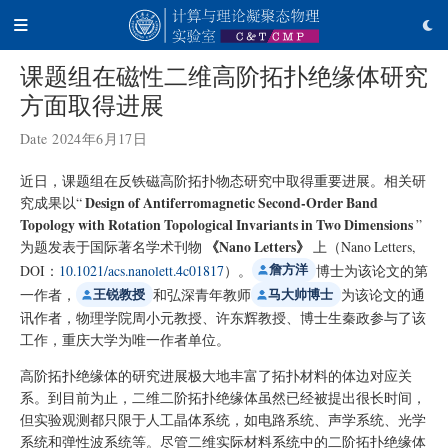
课题组在磁性二维高阶拓扑绝缘体研究
方面取得进展
Date 2024年6月17日
近日，课题组在反铁磁高阶拓扑物态研究中取得重要进展。相关研
究成果以“
Design of Antiferromagnetic Second-Order Band
Topology with Rotation Topological Invariants in Two Dimensions
”
为题发表于国际著名学术刊物
《Nano Letters》
上（Nano Letters,
詹方洋
DOI：
10.1021/acs.nanolett.4c01817
）。
博士为该论文的第
王锐教授
马大帅博士
一作者，
和弘深青年教师
为该论文的通
讯作者，物理学院周小元教授、许东辉教授、博士生秦政参与了该
工作，重庆大学为唯一作者单位。
高阶拓扑绝缘体的研究进展极大地丰富了拓扑材料的体边对应关
系。到目前为止，二维二阶拓扑绝缘体虽然已经被提出很长时间，
但实验观测都只限于人工晶体系统，如电路系统、声学系统、光学
系统和弹性波系统等。尽管二维实际材料系统中的二阶拓扑绝缘体